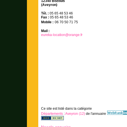
12340 Bozouls
(Aveyron)
Tél. :
05 65 48 53 46
Fax :
05 65 48 53 46
Mobile :
06 70 50 71 75
Mail :
eureka-location@orange.fr
Location de chapiteaux, de tentes, de vaisselle et de
parquets en Aveyron
Ce site est listé dans la catégorie
Départements
:
Aveyron (12)
de l'annuaire